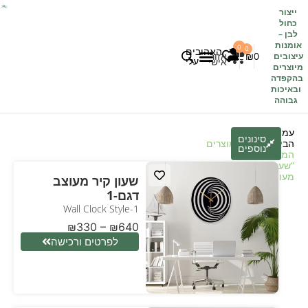
ייצור
כחול
לבן
–
אומנות
0
0
האהובים
0
₪
אזור
עיצובים
עלי
אישי
מיוצרים
בהקפדה
לקוחות משתפים
כל העיצובים
ובאיכות
גבוהה
עמוד
סינונים
הבית
/
חנות
/ מוצרים
נוספים
המתויגים
“שעונים
מעוצבים”
שעון קיר מעוצב
דגם-1
Wall Clock Style-1
₪
330
–
₪
640
לפרטים ורכישה