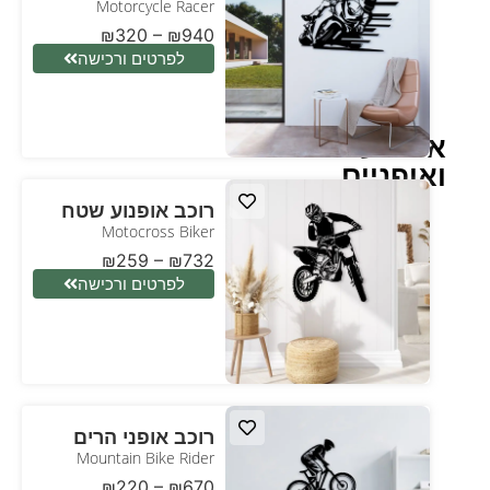
Motorcycle Racer
₪
320
–
₪
940
לפרטים ורכישה
אופנועים
ואופניים
רוכב אופנוע שטח
Motocross Biker
₪
259
–
₪
732
לפרטים ורכישה
רוכב אופני הרים
Mountain Bike Rider
₪
220
–
₪
670