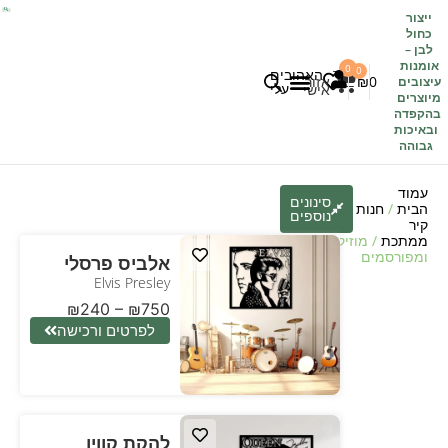
ייצור
כחול
לבן
–
אומנות
0
0
האהובים
0
₪
אזור
עיצובים
עלי
אישי
מיוצרים
בהקפדה
לקוחות משתפים
כל העיצובים
ובאיכות
גבוהה
עמוד
סינונים
הבית
/
חנות
/
עיצובי
נוספים
קיר
ממתכת
/ מוזיקאים
ומפורסמים
אלביס פרסלי
Elvis Presley
₪
240
–
₪
750
לפרטים ורכישה
להקת קווין