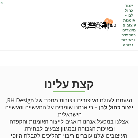
ייצור
כחול
לבן
–
אומנות
0
0
האהובים
0
₪
אזור
עיצובים
עלי
אישי
מיוצרים
בהקפדה
לקוחות משתפים
כל העיצובים
ובאיכות
גבוהה
ק
צ
ת
ע
ל
י
נ
ו
הגעתם לעולם העיצובים ויצורות מתכת של RH Design,
ייצור כחול לבן
– כי אנחנו שומרים על התעשייה והעשייה
הישראלית.
אצלנו במפעל אנחנו דואגים לייצור האומנות והקפדה
ובאיכות הגבוהה ובמגוון צבעים לבחירה.
העיצובים שלנו עוברים ריבוי תהליכים לקבלת היופי