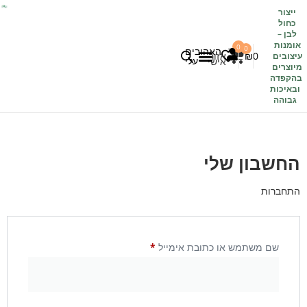
ייצור
כחול
לבן
–
אומנות
0
0
האהובים
0
₪
אזור
עיצובים
עלי
אישי
מיוצרים
בהקפדה
לקוחות משתפים
כל העיצובים
ובאיכות
גבוהה
החשבון שלי
התחברות
שם משתמש או כתובת אימייל
*