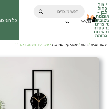
ייצור
כחול
לבן
–
ומנות
0
0
האהובים
יצובים
כל העיצוב
0
₪
אזור
עלי
אישי
יוצרים
הקפדה
ובאיכות
גבוהה
עמוד הבית
/
חנות
/
שעוני קיר ממתכת
/ שעון קיר מעוצב דגם-11