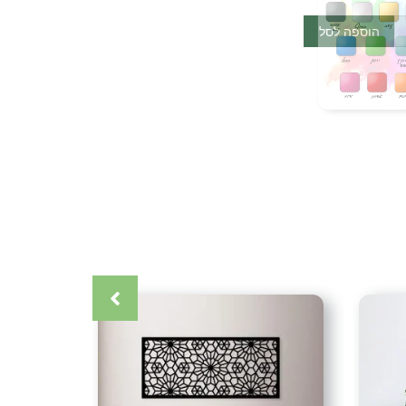
קנה.
הוספה לסל
והתקנה)
 מצפון הארץ בתאום מראש.
הדלת מצפון ועד דרום (אין משלוחים לאילת)
כרטיס אשראי (עד 12 תשלומים) אפליקציית ביט העברה בנקאית (בתאום
קרה
,
אומנות ישראלית
,
אומנות מתכת
,
אומנות קיר
,
אקססוריז
,
גלריה
ת תמונות
,
דיזיין
,
דקור
,
דקורטיבי
,
דקורציה
,
חיתוך בלייזר
,
חיתוך צורני
,