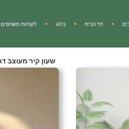
ים
דף הבית
בלוג
לקוחות משתפים
שעון קיר מעוצב דגם-
Wall Clock Style-11
אהבתי
הוסף להשווא
מק"ט:
אין מידע
שעון קיר מעוצב ממתכת דגם
שעון קיר מעוצב ויוקרתי ממת
עם השעון המיוחד תוכלו להע
ואלגנטי.
זה לא רק שעון, זה הוא אלמנט