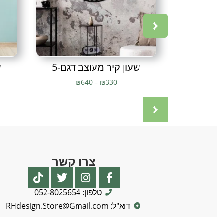
שעון קיר מעוצב דגם-5
ש
₪
640
–
₪
330
צרו קשר
טלפון: 052-8025654
דוא"ל: RHdesign.Store@Gmail.com