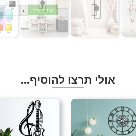
אנחנו נספק לכם לצורך ההת
-
+
(השרות שלנו לא כולל תליה 
אחריות:
אחריות על המנגנון 3 חודשים מרגע האספקה, לתקלות טכניות ולא לשבר.
אין אחריות על המחוגים.
משלוחים
:
עלות משלוח 49 ש”ח
משלוחים חינם בקניה מעל 499 ש”ח.
א
ו
ל
י
ת
ר
צ
ו
ל
ה
ו
ס
י
ף
.
.
.
קיימת אפשרות לאיסוף עצמי
המשלוחים עם שליח עד פתח 
שיטות תשלום
טלפוני)
תיוגים
אומנות
,
אומנות ברזל
,
אומנות יו
לאומנות
,
גלריית עיצובים
,
גלריי