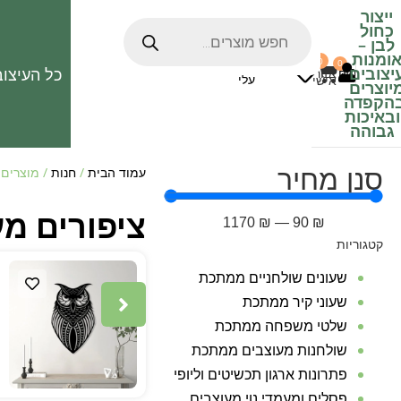
ייצור
כחול
לבן
–
ומנות
0
0
האהובים
יצובים
כל העיצוב
0
₪
אזור
עלי
אישי
יוצרים
הקפדה
ובאיכות
גבוהה
סנן מחיר
עמוד הבית
/
חנות
/ מוצרים 
ציפורים מ
1170
₪
—
90
₪
קטגוריות
שעונים שולחניים ממתכת
שעוני קיר ממתכת
שלטי משפחה ממתכת
שולחנות מעוצבים ממתכת
פתרונות ארגון תכשיטים וליופי
פסלים ומעמדי נוי מעוצבים