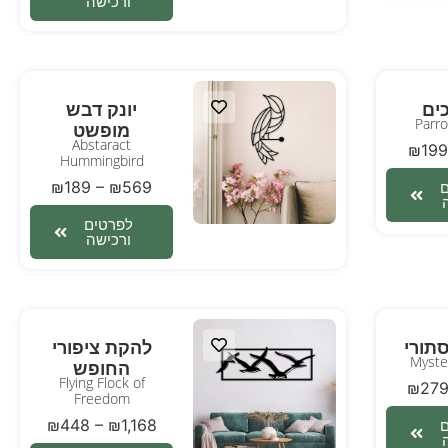
ורכישה
כים
יונק דבש
Parr
מופשט
Abstaract
₪
199
Hummingbird
₪
189
–
₪
569
לפרטים
ורכישה
תורי
להקת ציפורי
Myste
החופש
Flying Flock of
₪
27
Freedom
₪
448
–
₪
1,168