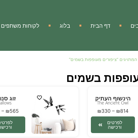
ים
דף הבית
בלוג
לקוחות משתפים
המתויגים “ציפורים מעופפות בשמים”
עופפות בשמים
הינשוף העתיק
זוג סנו
allows
The Ancient Owl
–
₪
565
₪
330
–
₪
814
לפרטים
לפרטים
ורכישה
ורכישה