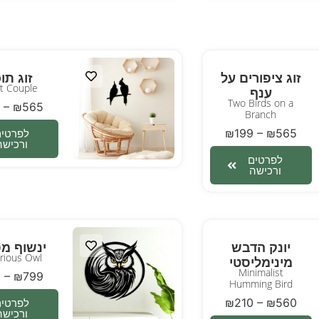
זוג ציפורים על
זוג תו
ot Couple
ענף
Two Birds on a
–
₪
565
Branch
₪
199
–
₪
565
לפרטים
ורכישה
לפרטים
ורכישה
יונק הדבש
ינשוף מס
rious Owl
מינימליסטי
Minimalist
9
–
₪
799
Humming Bird
₪
210
–
₪
560
לפרטים
ורכישה