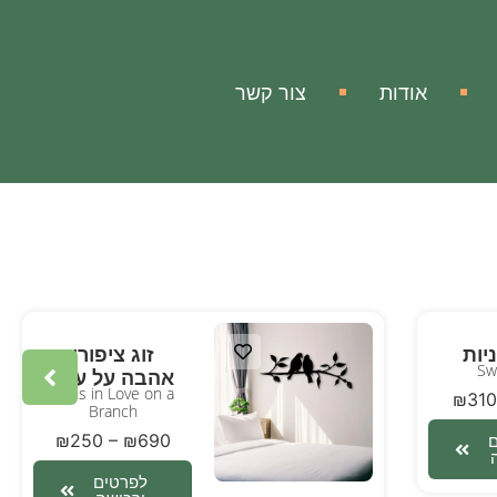
אודות
צור קשר
ניות
זוג ציפורי
Sw
אהבה על ענף
Birds in Love on a
₪
310
Branch
₪
250
–
₪
690
לפרטים