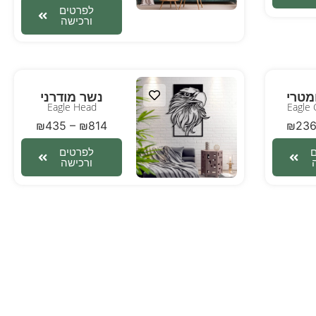
לפרטים
ורכישה
מטרי
נשר מודרני
Eagle Head
Eagle 
₪
435
–
₪
814
₪
23
לפרטים
ורכישה