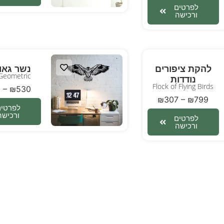
לפרטים
ורכישה
להקת ציפורים
נשר גאו
Geometric
נודדות
Flock of Flying Birds
6
–
₪
530
₪
307
–
₪
799
לפרטים
ורכישה
לפרטים
ורכישה