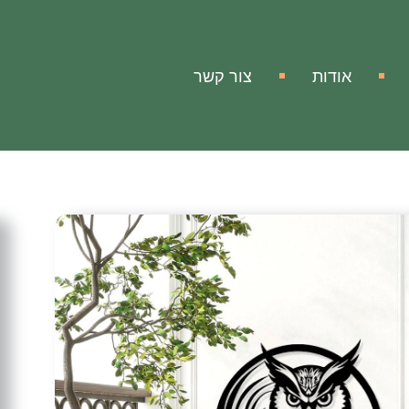
אודות
צור קשר
ה
ורי
תורי לוכד את טבעו החידתי, סמל לחוכמה, אינטואיציה
 נופך מודרני ואמנותי. החיבור לטבע המעודד דמיון מפותח