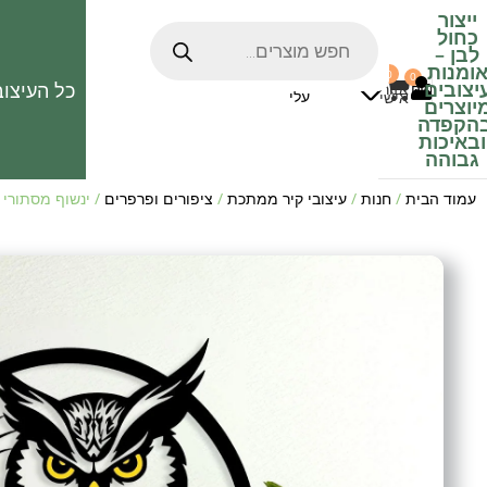
ייצור
כחול
לבן
–
ומנות
0
0
האהובים
יצובים
כל העיצוב
0
₪
אזור
עלי
אישי
יוצרים
הקפדה
ובאיכות
גבוהה
עמוד הבית
/
חנות
/
עיצובי קיר ממתכת
/
ציפורים ופרפרים
/ ינשוף מסתורי