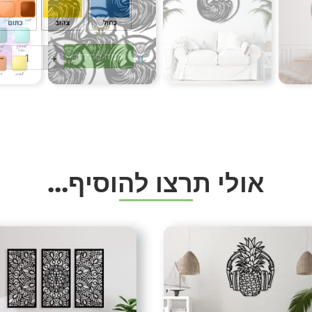
לרוב זה בהרבה פחות בהודע
צורת תליה
:
-
+
התליה מתבצעת בעזרת ברגים
(השרות שלנו לא כולל תליה 
משלוחים
:
עלות משלוח 49 ש”ח
משלוחים חינם בקניה מעל 499 ש”ח.
קיימת אפשרות לאיסוף עצמי
א
ו
ל
י
ת
ר
צ
ו
ל
ה
ו
ס
י
ף
.
.
.
המשלוחים עם שליח עד פתח 
שיטות תשלום
טלפוני)
תיוגים
אומנות
,
אומנות ברזל
,
אומנות יו
לאומנות
,
גלריית עיצובים
,
גלריי
חנות עיצובים
,
יוקרה
,
ייצור כחול 
מתכת
,
יצירות קיר
,
יצירת אומנו
לעסק
,
לקוחות ממליצים
,
לקוחות