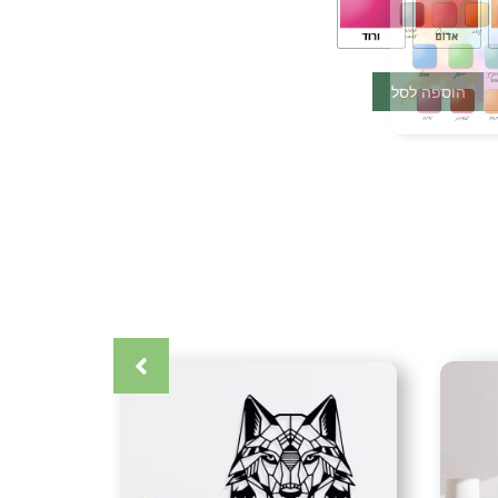
ה ותיאום איתכם.
הוספה לסל
 ודיבלים אותם אנחנו נספק לכם לצורך ההתקנה.
והתקנה)
 מצפון הארץ בתאום מראש.
הדלת מצפון ועד דרום (אין משלוחים לאילת)
כרטיס אשראי (עד 12 תשלומים) אפליקציית ביט העברה בנקאית (בתאום
קרה
,
אומנות ישראלית
,
אומנות מתכת
,
אומנות קיר
,
אקססוריז
,
גלריה
ת תמונות
,
דיזיין
,
דקור
,
דקורטיבי
,
דקורציה
,
חיתוך בלייזר
,
חיתוך צורני
,
לבן
,
יצירה
,
יצירות יוקרה
,
יצירות מברזל
,
יצירות מיוחדות
,
יצירות
ת
,
כחול לבן
,
לבית
,
לחדר ילדים
,
לחדר שינה
,
למטבח
,
למשרד
,
לסלון
,
 מרוצים
,
לקשט
,
מאגר עיצובים
,
מבחר עיצובים
,
מודרני
,
מעופפים
,