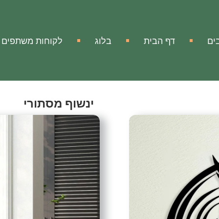
ים
דף הבית
בלוג
לקוחות משתפים
ינשוף מסתורי
Mysterious Owl
אהבתי
הוסף להשווא
מק"ט:
אין מידע
עיצוב מתכת הינשוף המסת
יצירת המתכת של הינשוף המס
ועולמות נסתרים.
הצורה המסוגננת שלו מוסיפה
של פנטזיה