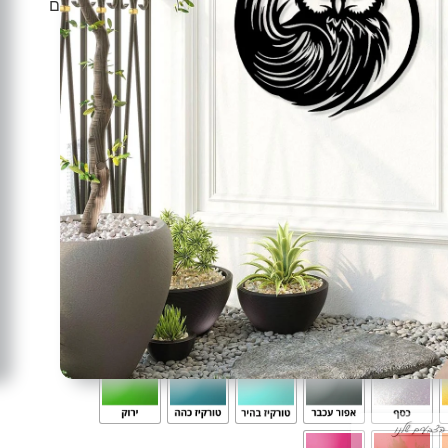
וקסום ופסטורלי ובעזרתו תוכלו להעניק לביתכם או למשרדכם
ב, בעשייה מדויקת ובאיכות אמנותית ובמראה המיוחד.
ף המון חן ויופי עם משמעות לכל מרחב וחלל שתציבו בו את
פשים לעשות שינויים בחלל הפנימי אז העיצוב הזה בהחלט
:
ללא / תכלת / כחול / ירוק / צהוב / כתום / סגול
איכותית בעובי 2 מ”מ
לקטרוסטטית באבקה וייבוש בתנור בצורה קפדנית,
ר במפעלנו.
זמני ייצור ואספקה שלנו קצרים במיוחד שהם סה”כ עד 10 ימי עבודה במקסימום מרגע