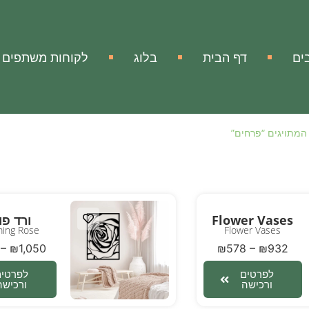
ים
דף הבית
בלוג
לקוחות משתפים
המתויגים “פרחים”
Flower Vases
ורד פו
ing Rose
Flower Vases
–
₪
1,050
₪
578
–
₪
932
לפרטים
לפרטים
ורכישה
ורכישה