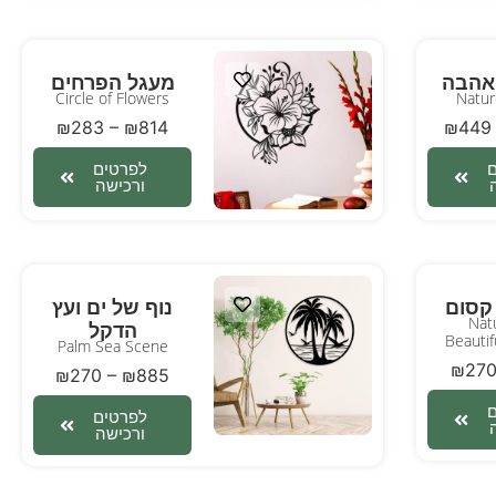
אהבה
מעגל הפרחים
Circle of Flowers
Natur
₪
283
–
₪
814
₪
449
לפרטים
ורכישה
 קסום
נוף של ים ועץ
Nat
הדקל
Beauti
Palm Sea Scene
₪
27
₪
270
–
₪
885
לפרטים
ורכישה