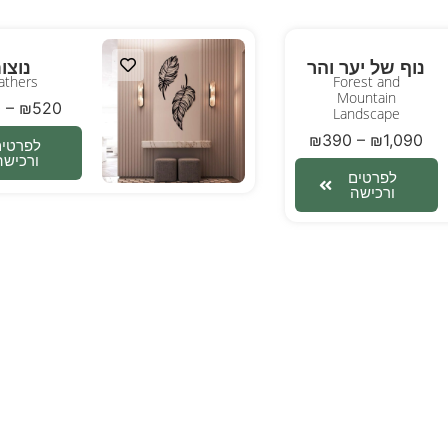
נוף של יער והר
נוצו
athers
Forest and
Mountain
0
–
₪
520
Landscape
₪
390
–
₪
1,090
לפרטים
ורכישה
לפרטים
ורכישה