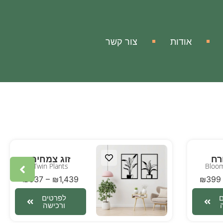
אודות
צור קשר
רח
זוג צמחים
Twin Plants
Bloom
₪
637
–
₪
1,439
₪
399
לפרטים
ורכישה