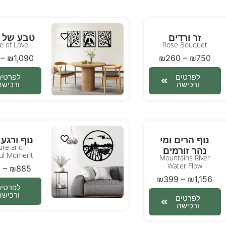
זר ורדים
טבע של 
e of Love
Rose Bouquet
–
₪
1,090
₪
260
–
₪
750
לפרטים
לפרטים
ורכישה
ורכישה
נוף הרים ומי
נוף ורגע
ure and
נהר זורמים
ful Moment
Mountains River
Water Flow
0
–
₪
885
₪
399
–
₪
1,156
לפרטים
ורכישה
לפרטים
ורכישה