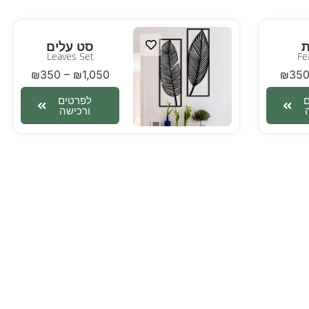
ת
סט עלים
Leaves Set
Fe
₪
350
–
₪
1,050
₪
35
לפרטים
ורכישה