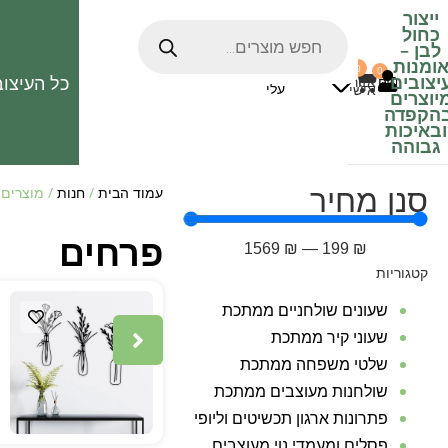
ייצור
כחול
לבן
–
ומנות
0
0
האהובים
יצובים
כל העיצוב
0
₪
אזור
עלי
אישי
יוצרים
הקפדה
ובאיכות
גבוהה
סנן מחיר
עמוד הבית
/
חנות
/ מוצרים 
פרחים
1569
₪
—
199
₪
קטגוריות
שעונים שולחניים ממתכת
שעוני קיר ממתכת
שלטי משפחה ממתכת
שולחנות מעוצבים ממתכת
פתרונות ארגון תכשיטים וליופי
פסלים ומעמדי נוי מעוצבים