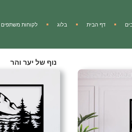
ים
דף הבית
בלוג
לקוחות משתפים
נוף של יער והר
 and Mountain Landscape
אהבתי
הוסף להשווא
מק"ט:
אין מידע
עיצוב ממתכת נוף של יער 
עיצוב קיר נפלא ממתכת של נ
הטבע מוצג בצורה מודרנית ה
מפותח ופורה של פנטזיה
ולוקח אותכם לעולם פנטסטי 