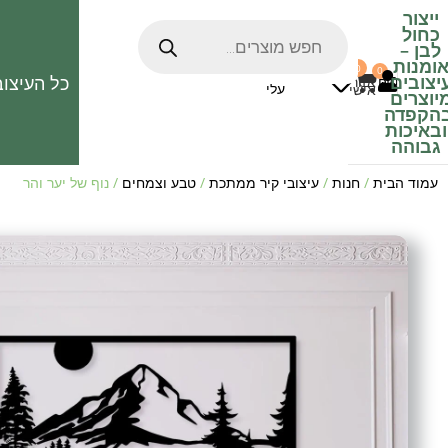
ייצור
כחול
לבן
–
ומנות
0
0
האהובים
יצובים
כל העיצוב
0
₪
אזור
עלי
אישי
יוצרים
הקפדה
ובאיכות
גבוהה
עמוד הבית
/
חנות
/
עיצובי קיר ממתכת
/
טבע וצמחים
/ נוף של יער והר