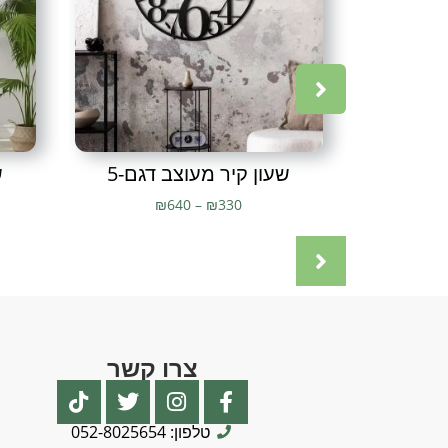
שעון קיר מעוצב דגם-5
ש
₪
640
–
₪
330
צרו קשר
טלפון: 052-8025654