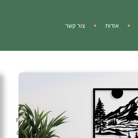
אודות
צור קשר
Forest
ה
והר
וף של יער והר!
יוצרים אווירה מרהיבה ומרשימה עם נוכחות שמעודדת דמיון
וקסום ופסטורלי של טבע ונוף ובעזרתו תוכלו להעניק לביתכם