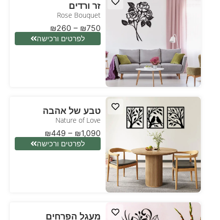
זר ורדים
Rose Bouquet
₪
260
–
₪
750
לפרטים ורכישה
טבע של אהבה
Nature of Love
₪
449
–
₪
1,090
לפרטים ורכישה
מעגל הפרחים