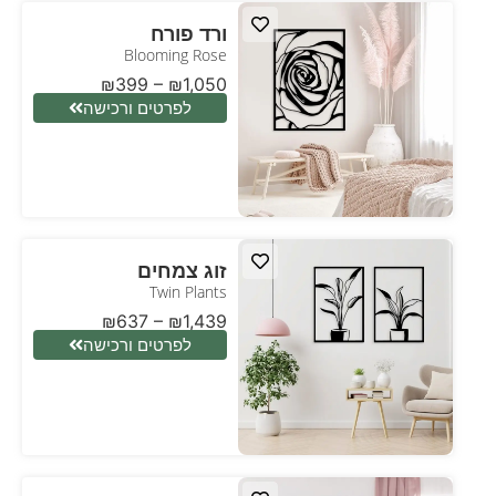
ורד פורח
Blooming Rose
₪
399
–
₪
1,050
לפרטים ורכישה
זוג צמחים
Twin Plants
₪
637
–
₪
1,439
לפרטים ורכישה