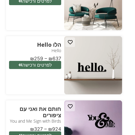
לפרטים ורכישה
הלו Hello
Hello
₪
259
–
₪
637
לפרטים ורכישה
חותם את ואני עם
ציפורים
You and Me Sign with Birds
₪
327
–
₪
924