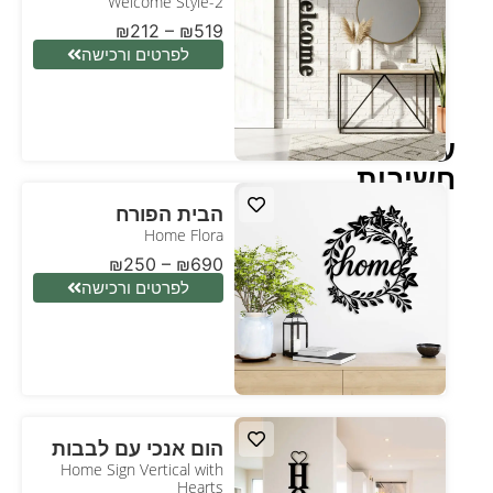
Welcome Style-2
₪
212
–
₪
519
לפרטים ורכישה
עיצוב
חשיבות
הבית הפורח
Home Flora
₪
250
–
₪
690
לפרטים ורכישה
הום אנכי עם לבבות
Home Sign Vertical with
Hearts