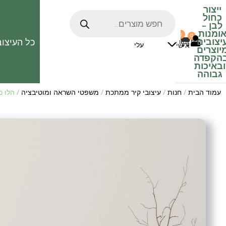
ייצור
כחול
לבן
–
ומנות
0
0
האהובים
יצובים
כל העיצוב
0
₪
אזור
עלי
אישי
יוצרים
הקפדה
ובאיכות
גבוהה
עמוד הבית
/
חנות
/
עיצובי קיר ממתכת
/
משפטי השראה ומוטיבציה
/ הלו Hello