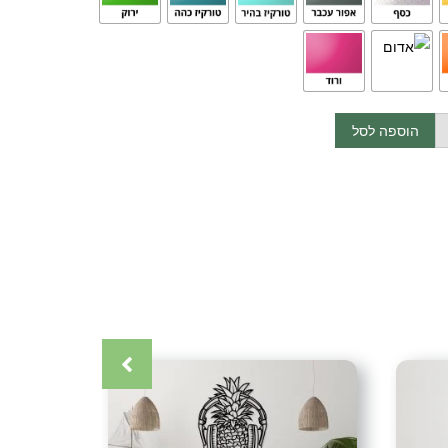
 ודיבלים אותם אנחנו נספק לכם לצורך ההתקנה.
והתקנה)
הוספה לסל
 מצפון הארץ בתאום מראש.
הדלת מצפון ועד דרום (אין משלוחים לאילת)
כרטיס אשראי (עד 12 תשלומים) אפליקציית ביט העברה בנקאית (בתאום
קרה
,
אומנות ישראלית
,
אומנות מתכת
,
אומנות קיר
,
אקססוריז
,
גלריה
ת תמונות
,
דיזיין
,
דקור
,
דקורטיבי
,
דקורציה
,
השראה
,
חיתוך בלייזר
,
ה
,
ייצור כחול לבן
,
יצירה
,
יצירות יוקרה
,
יצירות מברזל
,
יצירות מיוחדות
,
 אומנות
,
כחול לבן
,
לבית
,
לחדר ילדים
,
לחדר שינה
,
למטבח
,
למשרד
,
לקוחות מרוצים
,
לקשט
,
מאגר עיצובים
,
מבחר עיצובים
,
מודרני
,
ילים יפות
,
מעצב
,
מעצבים
,
מעצבת
,
משפט השראה
,
משפט
ר
,
מתנה
,
מתנה לחג
,
מתנה מיוחדת
,
מתנה מרשימה
,
מתנת יום
עולם העיצובים
,
עיצוב
,
עיצוב בית
,
עיצוב חלל
,
עיצוב חלל הבית
,
עיצוב
מודרני
,
עיצוב עסק
,
עיצוב קיר
,
עיצובי יוקרה
,
עיצובי מתכת ודקורציה
,
ם לילדה
,
עיצובים מברזל
,
עיצובים מופשטים
,
פרזול
,
צביעה