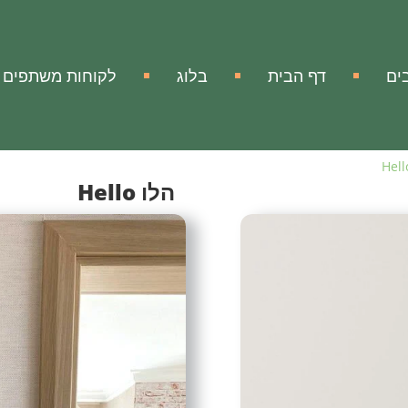
ים
דף הבית
בלוג
לקוחות משתפים
הלו Hello
Hello
אהבתי
הוסף להשווא
מק"ט:
אין מידע
הלו, עיצוב קיר ממתכת
עיצוב קיר נפלא ממתכת עם 
עיצוב עדין ומיוחד שבעזרתו 
בעשייה מדויקת
ובאיכות אמנותית ובמראה המ