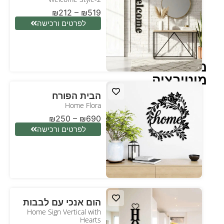
₪
212
–
₪
519
לפרטים ורכישה
משפט
מוטיבציה
הבית הפורח
Home Flora
₪
250
–
₪
690
לפרטים ורכישה
הום אנכי עם לבבות
Home Sign Vertical with
Hearts