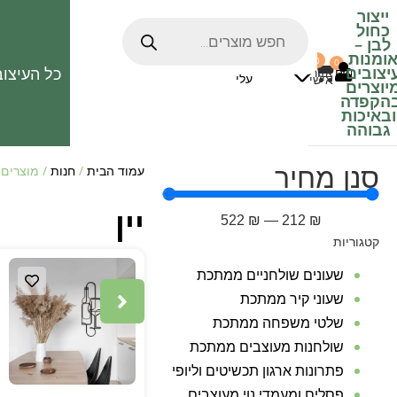
ייצור
כחול
לבן
–
ומנות
0
0
האהובים
יצובים
כל העיצוב
0
₪
אזור
עלי
אישי
יוצרים
הקפדה
ובאיכות
גבוהה
סנן מחיר
עמוד הבית
/
חנות
/ מוצרים ה
יין
522
₪
—
212
₪
קטגוריות
שעונים שולחניים ממתכת
שעוני קיר ממתכת
שלטי משפחה ממתכת
שולחנות מעוצבים ממתכת
פתרונות ארגון תכשיטים וליופי
פסלים ומעמדי נוי מעוצבים