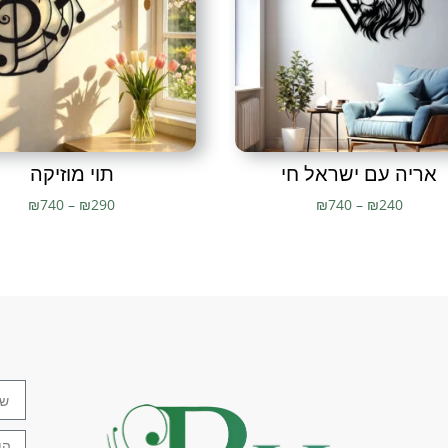
אלקטרוסטטית
,
צביעה בתנור
,
צב
הקיר
,
קישוט קיר
,
קפה
,
שדרוג ה
ממתכת
,
תמונה מעוצבת
,
תמונו
לסלון
,
תמונות מעוצבות
,
תמונו
מתכת לקיר
,
תמונת מתכת
,
תמונ
אריה עם ישראל חי
תוי מוזיקה
₪
740
–
₪
290
₪
740
–
₪
240