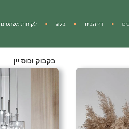
ים
דף הבית
בלוג
לקוחות משתפים
בקבוק וכוס יין
Wine Bottle and Glass
אהבתי
הוסף להשווא
מק"ט:
אין מידע
בקבוק וכוס יין יצירת קיר
שדרגו את הבית שלכם עם עיצ
היין.
המוצר העיצוב מעניק לחלל ש
העיצובים עשויים ממתכת איכ