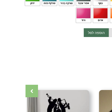
והתקנה)
הוספה לסל
 מצפון הארץ בתאום מראש.
הדלת מצפון ועד דרום (אין משלוחים לאילת)
כרטיס אשראי (עד 12 תשלומים) אפליקציית ביט העברה בנקאית (בתאום
קרה
,
אומנות ישראלית
,
אומנות מטבח
,
אומנות מתכת
,
אומנות קיר
,
נות
,
גלריית עיצובים
,
גלריית תמונות
,
דיזיין
,
דקור
,
דקורטיבי
,
דקורציה
,
י
,
חנות עיצובים
,
יוקרה
,
יין
,
ייצור כחול לבן
,
יצירה
,
יצירות יוקרה
,
יצירות
 מתכת
,
יצירות קיר
,
יצירת אומנות
,
כחול לבן
,
כלי מטבח
,
לבית
,
לחדר
רד
,
לסלון
,
לעסק
,
לקוחות ממליצים
,
לקוחות מרוצים
,
לקשט
,
מאגר
,
מטבח
,
מעצב
,
מעצבים
,
מעצבת
,
מתנה
,
מתנה לחג
,
מתנה מיוחדת
,
ת
,
סגנון נורדי
,
סגנון סטייל
,
עולם העיצובים
,
עיצוב
,
עיצוב בית
,
עיצוב
ל עסק
,
עיצוב כוס קפה
,
עיצוב מודרני
,
עיצוב מטבח
,
עיצוב עסק
,
עיצוב
ה
,
עיצובי יוקרה
,
עיצובי מתכת ודקורציה
,
עיצובי קיר
,
עיצובים לילד
,
עיצובים מופשטים
,
פינת אוכל
,
פינת בישול
,
פינת קפה
,
פרזול
,
צביעה