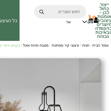
ייצור
כחול
לבן
–
ומנות
0
0
האהובים
יצובים
כל העיצוב
0
₪
אזור
עלי
אישי
יוצרים
הקפדה
ובאיכות
גבוהה
עמוד הבית
/
חנות
/
עיצובי קיר ממתכת
/
מטבח ופינת אוכל
/ בקבוק וכוס יין