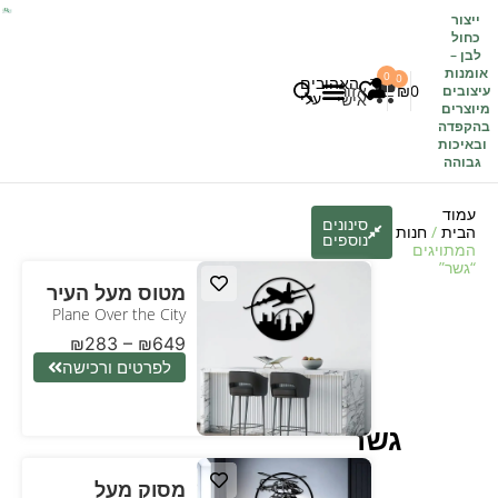
ייצור
כחול
לבן
–
אומנות
0
0
האהובים
0
₪
אזור
עיצובים
עלי
אישי
מיוצרים
בהקפדה
לקוחות משתפים
כל העיצובים
ובאיכות
גבוהה
עמוד
סינונים
הבית
/
חנות
/ מוצרים
נוספים
המתויגים
“גשר”
מטוס מעל העיר
Plane Over the City
₪
283
–
₪
649
לפרטים ורכישה
גשר
מסוק מעל