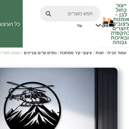
ייצור
כחול
לבן
–
ומנות
0
0
האהובים
יצובים
כל העיצוב
0
₪
אזור
עלי
אישי
יוצרים
הקפדה
ובאיכות
גבוהה
עמוד הבית
/
חנות
/
עיצובי קיר ממתכת
/
נופים ערים ובניינים
/ מסוק מעל ה