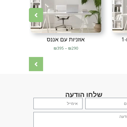
נת מתכת
,
תמונת מתכת חיתוך בלייזר
1
אוזניות עם אננס
מ
₪
395
–
₪
290
שלחו הודעה