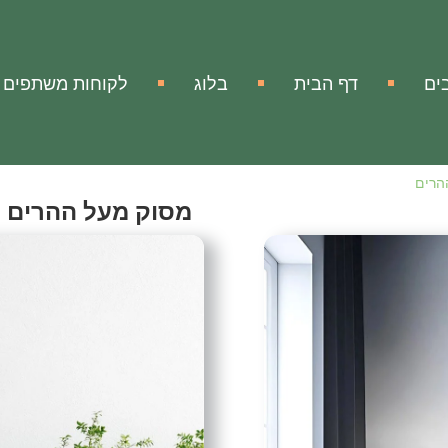
ים
דף הבית
בלוג
לקוחות משתפים
הרים
מסוק מעל ההרים
copter over the Mountains
אהבתי
הוסף להשווא
מק"ט:
אין מידע
עיצוב מתכת מסוק מעל הה
עיצוב קיר נפלא ממתכת של 
עיצוב מיוחד שבעזרתו תוכל 
בעשייה מדויקת ובאיכות אמנ
שבו התקנת אותו