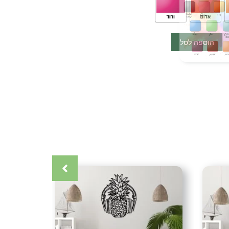
הוספה לסל
 מצפון הארץ בתאום מראש.
הדלת מצפון ועד דרום (אין משלוחים לאילת)
כרטיס אשראי (עד 12 תשלומים) אפליקציית ביט העברה בנקאית (בתאום
קרה
,
אומנות ישראלית
,
אומנות מתכת
,
אומנות קיר
,
אקססוריז
,
בניין
,
עיצובים
,
גלריית תמונות
,
גשר
,
גשרים
,
דיזיין
,
דקור
,
דקורטיבי
,
דקורציה
,
עיצובים
,
יוקרה
,
ייצור כחול לבן
,
יצירה
,
יצירות יוקרה
,
יצירות מברזל
,
יצירות קיר
,
יצירת אומנות
,
כחול לבן
,
לבית
,
לחדר ילדים
,
לחדר שינה
,
קוחות ממליצים
,
לקוחות מרוצים
,
לקשט
,
מאגר עיצובים
,
מבחר
,
מעצבת
,
מראה חדש
,
מתנה
,
מתנה לחג
,
מתנה מיוחדת
,
מתנה
נופים
,
סגנון נורדי
,
סגנון סטייל
,
עולם העיצובים
,
עיצוב
,
עיצוב בית
,
וב חלל עסק
,
עיצוב מודרני
,
עיצוב עסק
,
עיצוב קיר
,
עיצובי יוקרה
,
עיצובי
ובים לילד
,
עיצובים לילדה
,
עיצובים מברזל
,
עיצובים מופשטים
,
עיר
,
ית
,
צביעה בתנור
,
צבע אבקה
,
ציור
,
ציורים
,
ציורים יפים
,
קישוט לבית
,
יר
,
שדרוג הבית
,
תמונה
,
תמונה בסגנון מודרני
,
תמונה יפה
,
תמונה
מעוצבת
,
תמונות יוקרה
,
תמונות יפות
,
תמונות לבית
,
תמונות לחדר
וצבות
,
תמונות מתכת
,
תמונות מתכת לחדר שינה
,
תמונות מתכת