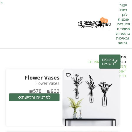
ייצור
כחול
לבן
–
אומנות
0
0
האהובים
0
₪
אזור
עיצובים
עלי
אישי
מיוצרים
בהקפדה
לקוחות משתפים
כל העיצובים
ובאיכות
גבוהה
עמוד
סינונים
הבית
/
חנות
/ מוצרים
נוספים
המתויגים
“אופנות
פרחים”
Flower Vases
Flower Vases
₪
578
–
₪
932
לפרטים ורכישה