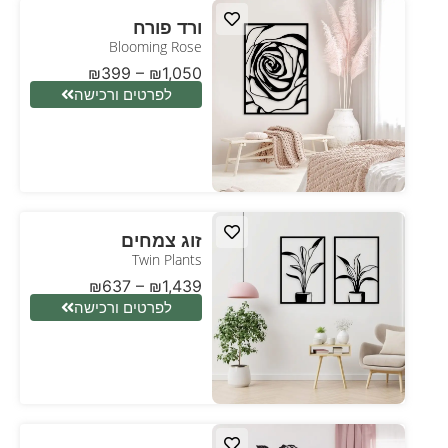
ורד פורח
Blooming Rose
₪
399
–
₪
1,050
לפרטים ורכישה
זוג צמחים
Twin Plants
₪
637
–
₪
1,439
לפרטים ורכישה