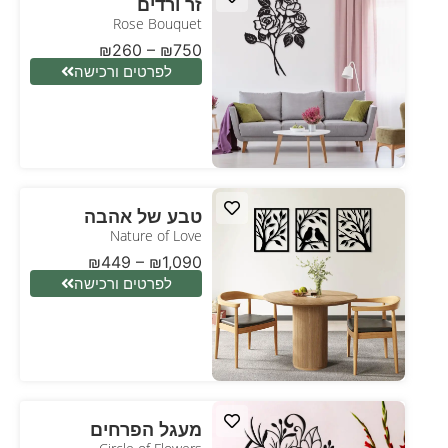
זר ורדים
Rose Bouquet
₪
260
–
₪
750
לפרטים ורכישה
טבע של אהבה
Nature of Love
₪
449
–
₪
1,090
לפרטים ורכישה
מעגל הפרחים