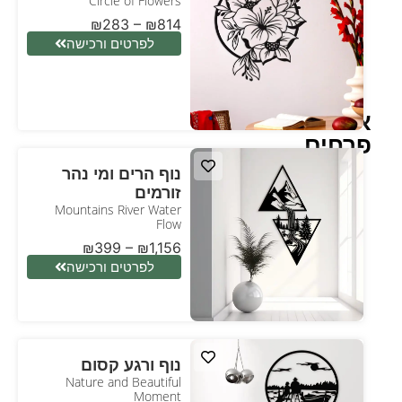
Circle of Flowers
₪
283
–
₪
814
לפרטים ורכישה
אופנות
פרחים
נוף הרים ומי נהר
זורמים
Mountains River Water
Flow
₪
399
–
₪
1,156
לפרטים ורכישה
נוף ורגע קסום
Nature and Beautiful
Moment