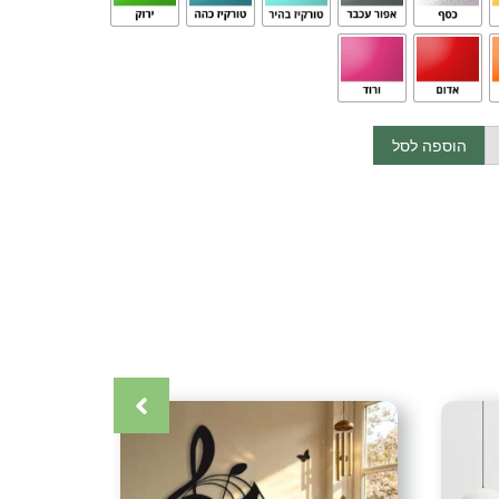
קנה.
והתקנה)
הוספה לסל
 מצפון הארץ בתאום מראש.
הדלת מצפון ועד דרום (אין משלוחים לאילת)
כרטיס אשראי (עד 12 תשלומים) אפליקציית ביט העברה בנקאית (בתאום
קרה
,
אומנות ישראלית
,
אומנות מתכת
,
אומנות קיר
,
אקססוריז
,
גלריה
ת תמונות
,
דיזיין
,
דקור
,
דקורטיבי
,
דקורציה
,
חיתוך בלייזר
,
חיתוך צורני
,