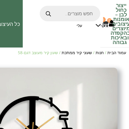
ייצור
כחול
לבן
–
ומנות
0
0
האהובים
יצובים
כל העיצוב
0
₪
אזור
עלי
אישי
יוצרים
הקפדה
ובאיכות
גבוהה
עמוד הבית
/
חנות
/
שעוני קיר ממתכת
/ שעון קיר מעוצב דגם-58