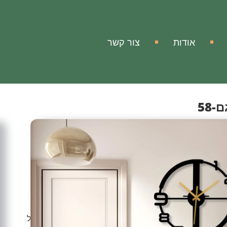
אודות
צור קשר
58
ה
-58
כת!
ניק לביתך, למשרדך ופינת העבודה מראה מודרני, יוקרתי
 עיצובי ויצירת אומנות שתוסיף המון חן ויופי לכל מרחב וחלל