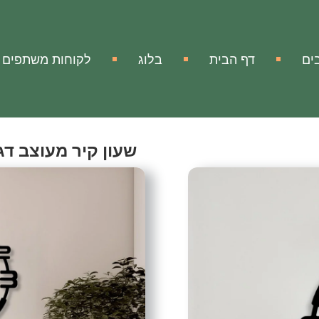
ים
דף הבית
בלוג
לקוחות משתפים
שעון קיר מעוצב דגם-
Wall Clock Style-58
אהבתי
הוסף להשווא
מק"ט:
אין מידע
שעון קיר מעוצב ממתכת דגם
שעון קיר מעוצב ויוקרתי ממת
עם השעון המיוחד תוכלו להע
ואלגנטי.
זה לא רק שעון, זה הוא אלמנט