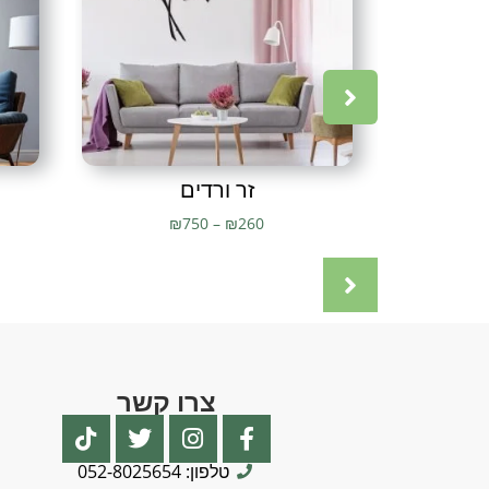
זר ורדים
₪
750
–
₪
260
צרו קשר
טלפון: 052-8025654