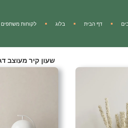
ים
דף הבית
בלוג
לקוחות משתפים
שעון קיר מעוצב דגם-
Wall Clock Style-24
אהבתי
הוסף להשווא
מק"ט:
אין מידע
שעון קיר מעוצב ממתכת דגם
שעון קיר מעוצב ויוקרתי ממת
עם השעון המיוחד תוכלו להע
ואלגנטי.
זה לא רק שעון, זה הוא אלמנט