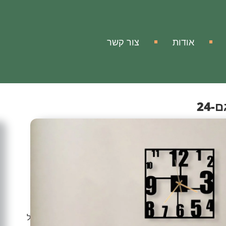
אודות
צור קשר
24
ה
-24
כת!
ניק לביתך, למשרדך ופינת העבודה מראה מודרני, יוקרתי
 עיצובי ויצירת אומנות שתוסיף המון חן ויופי לכל מרחב וחלל