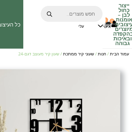
ייצור
כחול
לבן
–
ומנות
0
0
האהובים
יצובים
כל העיצוב
0
₪
אזור
עלי
אישי
יוצרים
הקפדה
ובאיכות
גבוהה
עמוד הבית
/
חנות
/
שעוני קיר ממתכת
/ שעון קיר מעוצב דגם-24