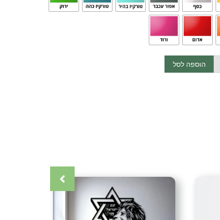
קנה.
והתקנה)
הוספה לסל
 מצפון הארץ בתאום מראש.
הדלת מצפון ועד דרום (אין משלוחים לאילת)
כרטיס אשראי (עד 12 תשלומים) אפליקציית ביט העברה בנקאית (בתאום
קרה
,
אומנות ישראלית
,
אומנות מתכת
,
אומנות קיר
,
אקססוריז
,
גלריה
ת תמונות
,
דיזיין
,
דקור
,
דקורטיבי
,
דקורציה
,
חיתוך בלייזר
,
חיתוך צורני
,