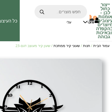
ייצור
כחול
לבן
–
ומנות
0
0
האהובים
יצובים
כל העיצוב
0
₪
אזור
עלי
אישי
יוצרים
הקפדה
ובאיכות
גבוהה
עמוד הבית
/
חנות
/
שעוני קיר ממתכת
/ שעון קיר מעוצב דגם-23