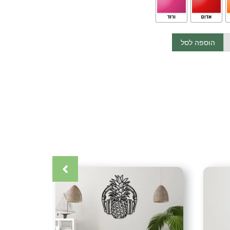
קנה.
והתקנה)
הוספה לסל
 מצפון הארץ בתאום מראש.
הדלת מצפון ועד דרום (אין משלוחים לאילת)
כרטיס אשראי (עד 12 תשלומים) אפליקציית ביט העברה בנקאית (בתאום
קרה
,
אומנות ישראלית
,
אומנות מתכת
,
אומנות קיר
,
אקססוריז
,
גלריה
ת תמונות
,
דיזיין
,
דקור
,
דקורטיבי
,
דקורציה
,
חיתוך בלייזר
,
חיתוך צורני
,