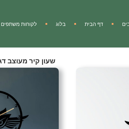
ים
דף הבית
בלוג
לקוחות משתפים
שעון קיר מעוצב דגם-
Wall Clock Style-23
אהבתי
הוסף להשווא
מק"ט:
אין מידע
שעון קיר מעוצב ממתכת דגם
שעון קיר מעוצב ויוקרתי ממת
עם השעון המיוחד תוכלו להע
ואלגנטי.
זה לא רק שעון, זה הוא אלמנט