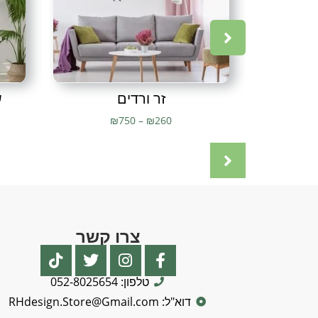
זר ורדים
ש
₪
750
–
₪
260
צרו קשר
טלפון: 052-8025654
דוא"ל: RHdesign.Store@Gmail.com