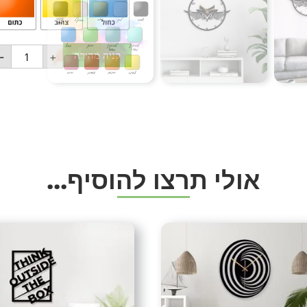
אנחנו נספק לכם לצורך ההת
(השרות שלנו לא כולל תליה 
-
+
אחריות:
אחריות על המנגנון 3 חודשים מרגע האספקה, לתקלות טכניות ולא לשבר.
אין אחריות על המחוגים.
משלוחים
:
עלות משלוח 49 ש”ח
משלוחים חינם בקניה מעל 499 ש”ח.
א
ו
ל
י
ת
ר
צ
ו
ל
ה
ו
ס
י
ף
.
.
.
קיימת אפשרות לאיסוף עצמי
המשלוחים עם שליח עד פתח 
שיטות תשלום
טלפוני)
תיוגים
אומנות
,
אומנות ברזל
,
אומנות יו
לאומנות
,
גלריית עיצובים
,
גלריי