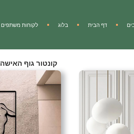
ים
דף הבית
בלוג
לקוחות משתפים
קונטור גוף האישה
Woman Body Silhouette
אהבתי
הוסף להשווא
מק"ט:
אין מידע
תמונת מתכת קונטור גוף 
עיצוב קיר נפלא ממתכת של ק
יצירה אמנותית שמציגה דמות 
זו היא אומנות קיר נהדרת ש
פריט קישוט נהדר זה יוסיף ה