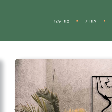
אודות
צור קשר
ה
האישה
ונטור גוף האישה!
קונטור נשי בסגנון יחודי מינימליסטי.
עשויה ממתכת איכותית בצורה מודרנית ויחודית.
מון חן ויופי למרחב וחלל שתציבו בו את תמונת הברזל הזאת,