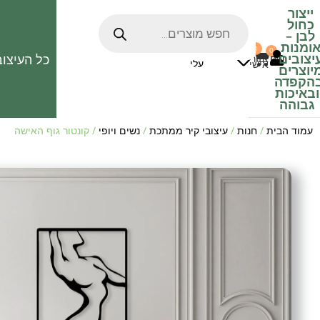
ייצור
כחול
לבן
–
ומנות
0
0
האהובים
יצובים
כל העיצוב
0
₪
אזור
עלי
אישי
יוצרים
הקפדה
ובאיכות
גבוהה
עמוד הבית
/
חנות
/
עיצובי קיר ממתכת
/
נשים ויופי
/ קונטור גוף האישה