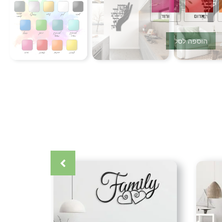
הוספה לסל
 מצפון הארץ בתאום מראש.
הדלת מצפון ועד דרום (אין משלוחים לאילת)
כרטיס אשראי (עד 12 תשלומים) אפליקציית ביט העברה בנקאית (בתאום
קרה
,
אומנות ישראלית
,
אומנות מתכת
,
אומנות קיר
,
אקססוריז
,
ברכה
,
ברכות
,
ברכת בית
,
ברכת הכהנים
,
ברכת עסק
,
גלריה לאומנות
,
גלריית
קור
,
דקורטיבי
,
דקורציה
,
חיתוך בלייזר
,
חיתוך צורני
,
חנות עיצובים
,
רות יוקרה
,
יצירות מברזל
,
יצירות מיוחדות
,
יצירות מתכת
,
יצירות קיר
,
חדר ילדים
,
לחדר שינה
,
למטבח
,
למשרד
,
לסלון
,
לעסק
,
לקוחות
,
מאגר עיצובים
,
מבחר עיצובים
,
מודרני
,
מעצב
,
מעצבים
,
מעצבת
,
ת
,
מתנה מרשימה
,
מתנת יום הולדת
,
סגנון נורדי
,
סגנון סטייל
,
עולם
וב חלל
,
עיצוב חלל הבית
,
עיצוב חלל עסק
,
עיצוב מודרני
,
עיצוב עסק
,
מתכת ודקורציה
,
עיצובי קיר
,
עיצובים לילד
,
עיצובים לילדה
,
עיצובים
 את ידיך
,
פרזול
,
צביעה אלקטרוסטטית
,
צביעה בתנור
,
צבע אבקה
,
 לבית
,
קישוט לתלייה על הקיר
,
קישוט קיר
,
שדרוג הבית
,
שלט ברכה
ודרני
,
תמונה יפה
,
תמונה מברזל
,
תמונה ממתכת
,
תמונה מעוצבת
,
נות לבית
,
תמונות לחדר שינה
,
תמונות לסלון
,
תמונות מעוצבות
,