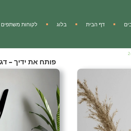
ים
דף הבית
בלוג
לקוחות משתפים
פותח את ידיך – דגם
פותח את ידיך - דגם-2
אהבתי
הוסף להשווא
מק"ט:
אין מידע
עיצוב ממתכת פותח את ידיך
עיצוב קיר נפלא ממתכת לפסו
בעזרתו תוכלו להעניק לביתכ
בעשייה מדויקת
ובאיכות אמנותית ובמראה המ