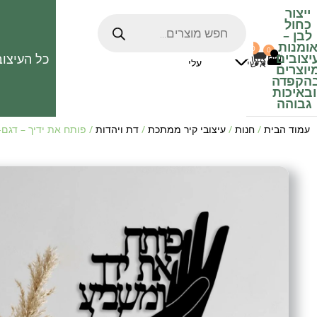
ייצור
כחול
לבן
–
ומנות
0
0
האהובים
יצובים
כל העיצוב
0
₪
אזור
עלי
אישי
יוצרים
הקפדה
ובאיכות
גבוהה
עמוד הבית
/
חנות
/
עיצובי קיר ממתכת
/
דת ויהדות
/ פותח את ידיך – דגם-2