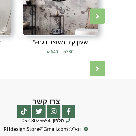
שעון קיר מעוצב דגם-5
ש
₪
640
–
₪
330
צרו קשר
טלפון: 052-8025654
דוא"ל: RHdesign.Store@Gmail.com