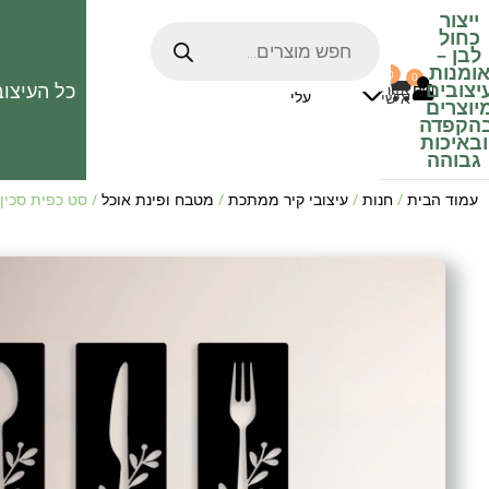
ייצור
כחול
לבן
–
ומנות
0
0
האהובים
יצובים
כל העיצוב
0
₪
אזור
עלי
אישי
יוצרים
הקפדה
ובאיכות
גבוהה
עמוד הבית
/
חנות
/
עיצובי קיר ממתכת
/
מטבח ופינת אוכל
/ סט כפית סכין 