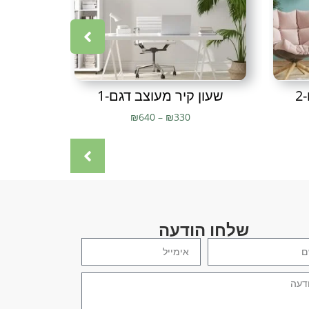
2
שעון קיר מעוצב דגם-1
משפ
₪
640
–
₪
330
שלחו הודעה