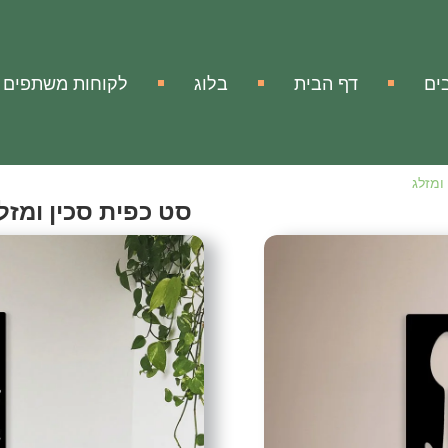
ים
דף הבית
בלוג
לקוחות משתפים
ומזלג
סט כפית סכין ומזל
Knife Spoon Fork Set
אהבתי
הוסף להשווא
מק"ט:
אין מידע
יצירת מתכת סט כפית סכין
הגיע זמן להוסיף יופי ויוקר
עיצוב ויצירה ממתכת לסט לכ
והדרך המושלמת לשדרג את 
של מרחב הבישול שלכם. לתת