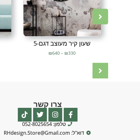
שעון קיר מעוצב דגם-5
₪
640
–
₪
330
צרו קשר
טלפון: 052-8025654
דוא"ל: RHdesign.Store@Gmail.com