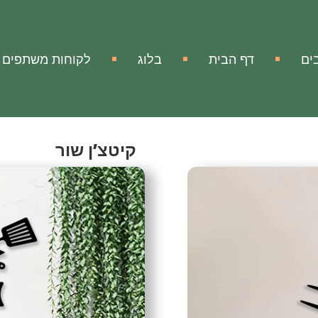
ים
דף הבית
בלוג
לקוחות משתפים
קיטצ’ן שור
Kitchen Bull
אהבתי
הוסף להשווא
מק"ט:
אין מידע
עיצוב מתכת קיטצ’ן שור
הגיע זמן להוסיף יופי ויוקר
המראה
המיוחד, האלגנטי והייחודי
לתת למראה הבית יופי וחמימ