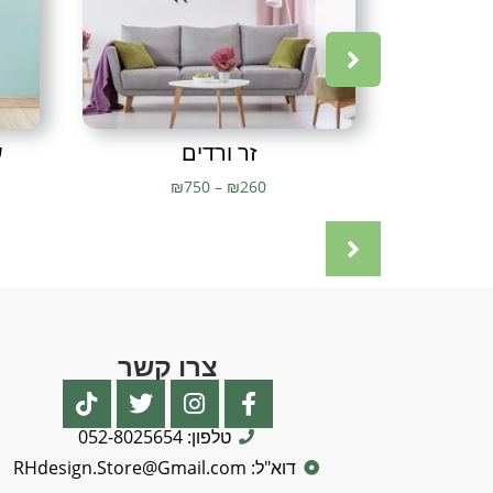
זר ורדים
ש
₪
750
–
₪
260
צרו קשר
טלפון: 052-8025654
דוא"ל: RHdesign.Store@Gmail.com