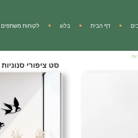
ים
דף הבית
בלוג
לקוחות משתפים
יות
סט ציפורי סנוניות
Birds Swallow Set
אהבתי
הוסף להשווא
מק"ט:
אין מידע
עיצוב ממתכת סט ציפורי סנ
עיצוב קיר נפלא ממתכת של סט
מדובר בסט ש
ופורה של פנטזיה
ולוקח אותכם לעולם פנטסטי 