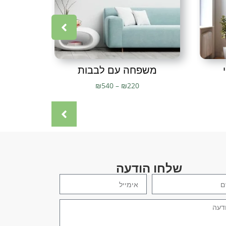
ב מודרני
,
עיצוב עסק
,
עיצוב קיר
,
עיצובי יוקרה
,
עיצובי מתכת ודקורציה
,
ם לילדה
,
עיצובים מברזל
,
עיצובים מופשטים
,
פרזול
,
פרפר
,
פרפרים
,
נור
,
צבע אבקה
,
ציור
,
ציורים
,
ציורים יפים
,
ציפור
,
ציפורים
,
ציפורים
רים מעופפות בשמים
,
ציפורים נודדות
,
קישוט לבית
,
קישוט לתלייה על
וקי
,
תמונה
,
תמונה בסגנון מודרני
,
תמונה יפה
,
תמונה מברזל
,
תמונה
ת יוקרה
,
תמונות יפות
,
תמונות לבית
,
תמונות לחדר שינה
,
תמונות
ת מתכת
,
תמונות מתכת לחדר שינה
,
תמונות מתכת לסלון
,
תמונות
ת מתכת חיתוך בלייזר
משפחה עם לבבות
₪
540
–
₪
220
שלחו הודעה