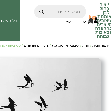
ייצור
כחול
לבן
–
ומנות
0
0
האהובים
יצובים
כל העיצוב
0
₪
אזור
עלי
אישי
יוצרים
הקפדה
ובאיכות
גבוהה
עמוד הבית
/
חנות
/
עיצובי קיר ממתכת
/
ציפורים ופרפרים
/ סט ציפורי סנונ