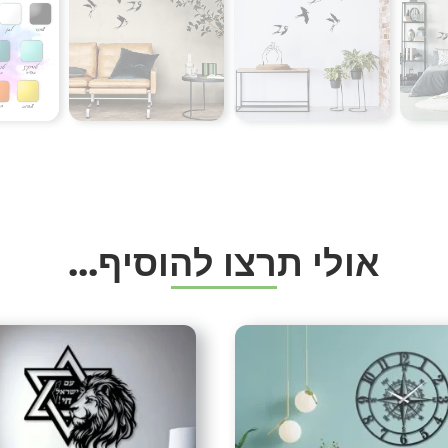
צורת תליה
:
התליה מתבצעת בעזרת ברגים
(השרות שלנו לא כולל תליה 
משלוחים
:
עלות משלוח 49 ש”ח
משלוחים חינם בקניה מעל 499 ש”ח.
קיימת אפשרות לאיסוף עצמי
המשלוחים עם שליח עד פתח 
א
ו
ל
י
ת
ר
צ
ו
ל
ה
ו
ס
י
ף
.
.
.
שיטות תשלום
טלפוני)
תיוגים
אומנות
,
אומנות ברזל
,
אומנות יו
לאומנות
,
גלריית עיצובים
,
גלריי
חנות עיצובים
,
יוקרה
,
ייצור כחול 
מתכת
,
יצירות קיר
,
יצירת אומנו
לעסק
,
לקוחות ממליצים
,
לקוחות
מעצב
,
מעצבים
,
מעצבת
,
מתנה
,
סגנון נורדי
,
סגנון סטייל
,
סט ציפו