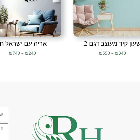
חלל הבית
,
עיצוב חלל עסק
,
עיצו
עיצובי קיר
,
עיצובים לילד
,
עיצובי
צביעה אלקטרוסטטית
,
צביעה בת
בשמים
,
ציפורים מעופפות
,
ציפו
הקיר
,
קישוט קיר
,
שדרוג הבית
,
ת
ממתכת
,
תמונה מעוצבת
,
תמונו
לסלון
,
תמונות מעוצבות
,
תמונו
מתכת לקיר
,
תמונת מתכת
,
תמונ
עון קיר מעוצב דגם-2
אריה עם ישראל חי
₪
740
–
₪
240
₪
550
–
₪
340