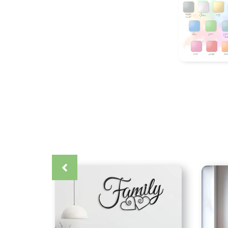
 ודיבלים אותם אנחנו נספק לכם לצורך ההתקנה.
והתקנה)
 מצפון הארץ בתאום מראש.
הדלת מצפון ועד דרום (אין משלוחים לאילת)
כרטיס אשראי (עד 12 תשלומים) אפליקציית ביט העברה בנקאית (בתאום
קרה
,
אומנות ישראלית
,
אומנות מתכת
,
אומנות קיר
,
אקססוריז
,
גלריה
ת תמונות
,
דיזיין
,
דקור
,
דקורטיבי
,
דקורציה
,
חיתוך בלייזר
,
חיתוך צורני
,
לבן
,
יצירה
,
יצירות יוקרה
,
יצירות מברזל
,
יצירות מיוחדות
,
יצירות
ת
,
כחול לבן
,
לבית
,
לחדר ילדים
,
לחדר שינה
,
למטבח
,
למשרד
,
לסלון
,
 מרוצים
,
לקשט
,
מאגר עיצובים
,
מבחר עיצובים
,
מודרני
,
מעופפים
,
מתנה לחג
,
מתנה מיוחדת
,
מתנה מרשימה
,
מתנת יום הולדת
,
נשר
,
רים
,
עולם העיצובים
,
עולם חי
,
עיצוב
,
עיצוב בית
,
עיצוב חלל
,
עיצוב