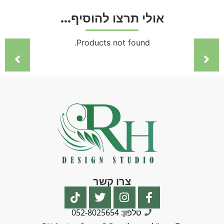
א
ו
ל
י
ת
ר
צ
ו
ל
ה
ו
ס
י
ף
.
.
.
Products not found.
צרו קשר
טלפון: 052-8025654