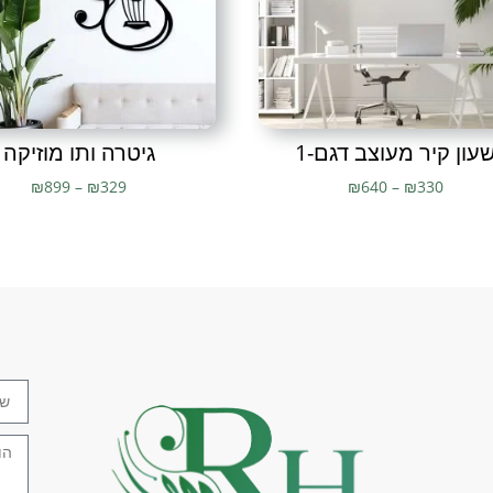
עון קיר מעוצב דגם-1
גיטרה ותו מוזיקה
₪
899
–
₪
329
₪
640
–
₪
330