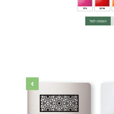
 מצפון הארץ בתאום מראש.
הוספה לסל
הדלת מצפון ועד דרום (אין משלוחים לאילת)
כרטיס אשראי (עד 12 תשלומים) אפליקציית ביט העברה בנקאית (בתאום
דליות
,
מעמד מדליות
,
מתלה
,
מתלה מדליות
,
מתלה מתכת
,
מתקן
,
קן מדליות מתכת
,
מתקן מתכת
,
עיצוב קיר
,
פרזול