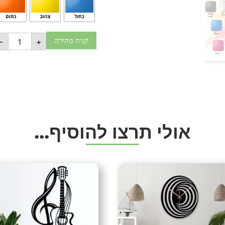
משלוחים חינם בקניה מעל 499 ש”ח.
קיימת אפשרות לאיסוף עצמי
-
+
המשלוחים עם שליח עד פתח 
שיטות תשלום
טלפוני)
תיוגים
אומנות קיר
,
אקססוריז
,
מדליה
,
מ
מתקן גביעים
,
מתקן מדליות
,
מת
א
ו
ל
י
ת
ר
צ
ו
ל
ה
ו
ס
י
ף
.
.
.