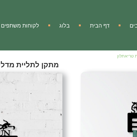
ים
דף הבית
בלוג
לקוחות משתפים
 טריאתלון
מתקן לתליית מדלי
Medal Hanger Triathlon
אהבתי
הוסף להשווא
מק"ט:
אין מידע
מתקן לתליית מדליות
מתקן לתליית מדליות ממתכת
במגירה.
זה המקום לשמור את כל המדל
ובחוויה את מה שעברתם.