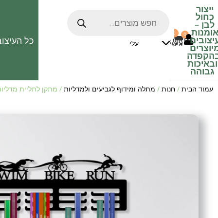
ייצור
כחול
לבן
–
ומנות
0
0
האהובים
יצובים
כל העיצוב
0
₪
אזור
עלי
אישי
יוצרים
הקפדה
ובאיכות
גבוהה
עמוד הבית
/
חנות
/
מתלה ומידוף לגביעים ולמדליות
/ מתקן לתליית מדליות