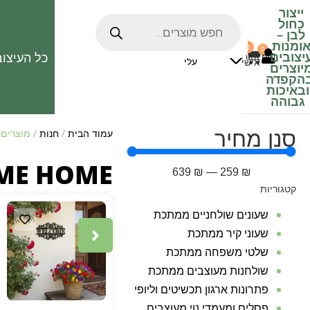
ייצור
כחול
לבן
–
ומנות
0
0
האהובים
יצובים
כל העיצוב
0
₪
אזור
עלי
אישי
יוצרים
הקפדה
ובאיכות
גבוהה
סנן מחיר
עמוד הבית
/
חנות
/ מוצרים המתויג
ME HOME
639
₪
—
259
₪
קטגוריות
שעונים שולחניים ממתכת
שעוני קיר ממתכת
שלטי משפחה ממתכת
שולחנות מעוצבים ממתכת
פתרונות ארגון תכשיטים וליופי
פסלים ומעמדי נוי מעוצבים