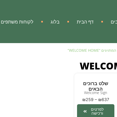
ים
דף הבית
בלוג
לקוחות משתפים
ים “WELCOME HOME”
WELCO
שלט ברוכים
הבאים
Welcome Sign
₪
259
–
₪
637
לפרטים
ורכישה