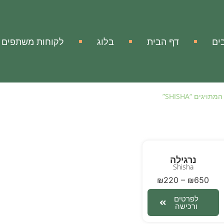
ים
דף הבית
בלוג
לקוחות משתפים
ויגים “SHISHA”
נרגילה
Shisha
₪
220
–
₪
650
לפרטים
ורכישה