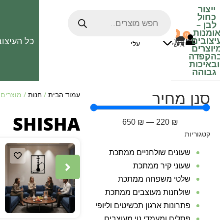
ייצור
כחול
לבן
–
ומנות
0
0
האהובים
יצובים
כל העיצוב
0
₪
אזור
עלי
אישי
יוצרים
הקפדה
ובאיכות
גבוהה
סנן מחיר
עמוד הבית
/
חנות
/ מוצרים המת
SHISHA
650
₪
—
220
₪
קטגוריות
שעונים שולחניים ממתכת
שעוני קיר ממתכת
שלטי משפחה ממתכת
שולחנות מעוצבים ממתכת
פתרונות ארגון תכשיטים וליופי
פסלים ומעמדי נוי מעוצבים