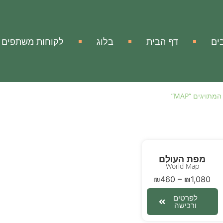
ים
דף הבית
בלוג
לקוחות משתפים
תויגים “MAP”
מפת העולם
World Map
₪
460
–
₪
1,080
לפרטים
ורכישה