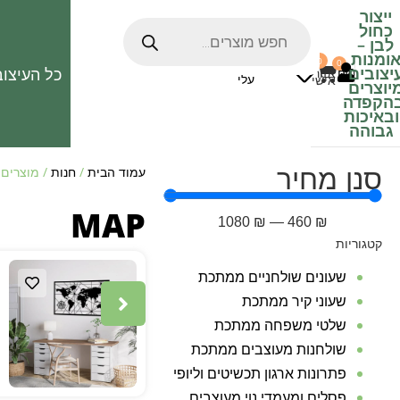
ייצור
כחול
לבן
–
ומנות
0
0
האהובים
יצובים
כל העיצוב
0
₪
אזור
עלי
אישי
יוצרים
הקפדה
ובאיכות
גבוהה
סנן מחיר
עמוד הבית
/
חנות
/ מוצרים המ
MAP
1080
₪
—
460
₪
קטגוריות
שעונים שולחניים ממתכת
שעוני קיר ממתכת
שלטי משפחה ממתכת
שולחנות מעוצבים ממתכת
פתרונות ארגון תכשיטים וליופי
פסלים ומעמדי נוי מעוצבים