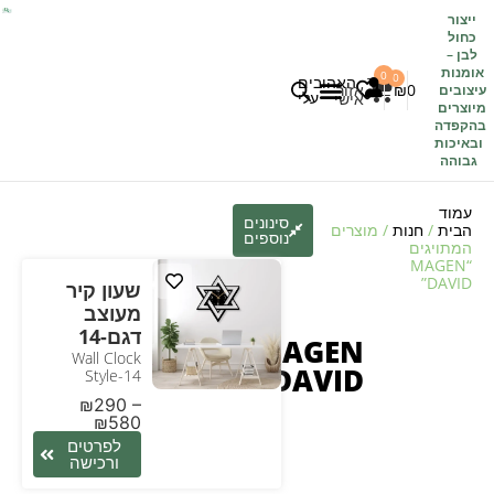
ייצור
כחול
לבן
–
אומנות
0
0
האהובים
0
₪
אזור
עיצובים
עלי
אישי
מיוצרים
בהקפדה
לקוחות משתפים
כל העיצובים
ובאיכות
גבוהה
עמוד
סינונים
הבית
/
חנות
/ מוצרים
נוספים
המתויגים
“MAGEN
DAVID”
שעון קיר
מעוצב
דגם-14
MAGEN
Wall Clock
DAVID
Style-14
₪
290
–
₪
580
לפרטים
ורכישה