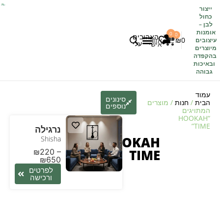
ייצור
כחול
לבן
–
אומנות
0
0
האהובים
0
₪
אזור
עיצובים
עלי
אישי
מיוצרים
בהקפדה
לקוחות משתפים
כל העיצובים
ובאיכות
גבוהה
עמוד
סינונים
הבית
/
חנות
/ מוצרים
נוספים
המתויגים
“HOOKAH
TIME”
נרגילה
HOOKAH
Shisha
TIME
₪
220
–
₪
650
לפרטים
ורכישה