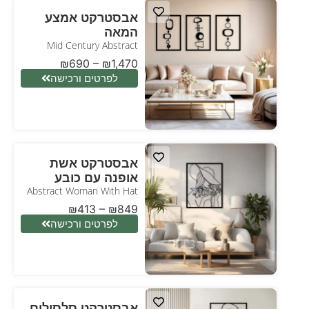
אבסטרקט אמצע
המאה
Mid Century Abstract
₪
690
–
₪
1,470
לפרטים ורכישה
אבסטרקט אשת
אופנה עם כובע
Abstract Woman With Hat
₪
413
–
₪
849
לפרטים ורכישה
אבסטרקט סלסולים