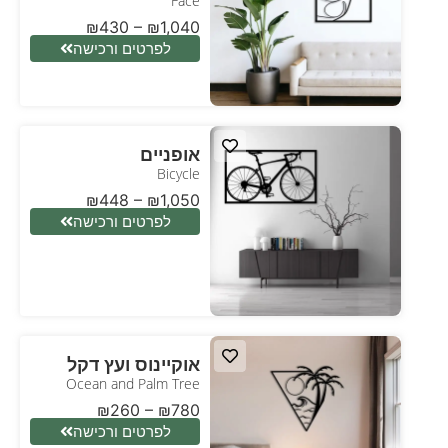
Face
₪
430
–
₪
1,040
לפרטים ורכישה
אופניים
Bicycle
₪
448
–
₪
1,050
לפרטים ורכישה
אוקיינוס ועץ דקל
Ocean and Palm Tree
₪
260
–
₪
780
לפרטים ורכישה