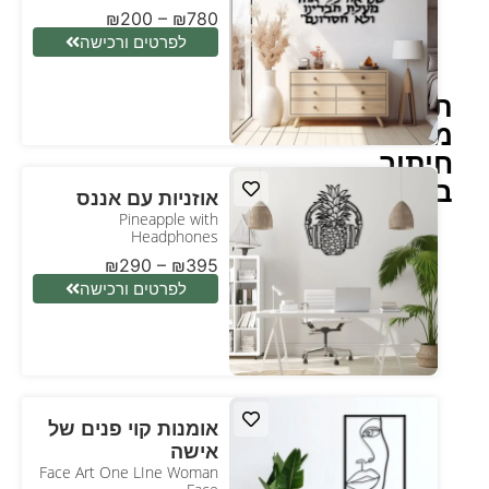
₪
200
–
₪
780
לפרטים ורכישה
תמונת
מתכת
חיתוך
בלייזר
אוזניות עם אננס
Pineapple with
Headphones
₪
290
–
₪
395
לפרטים ורכישה
אומנות קוי פנים של
אישה
Face Art One LIne Woman