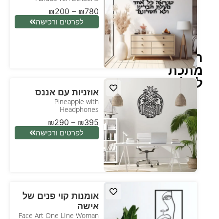
₪
200
–
₪
780
לפרטים ורכישה
תמונות
מתכת
לסלון
אוזניות עם אננס
Pineapple with
Headphones
₪
290
–
₪
395
לפרטים ורכישה
אומנות קוי פנים של
אישה
Face Art One LIne Woman