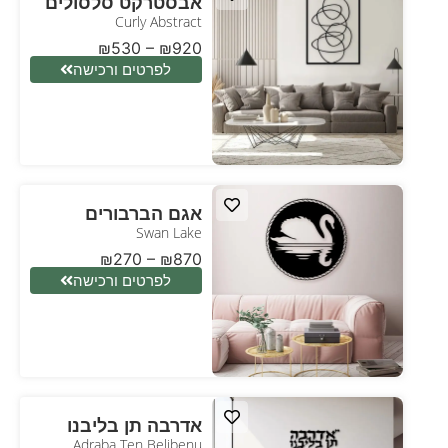
אבסטרקט סלסולים
Curly Abstract
₪
530
–
₪
920
לפרטים ורכישה
אגם הברבורים
Swan Lake
₪
270
–
₪
870
לפרטים ורכישה
אדרבה תן בליבנו
Adraba Ten Belibenu