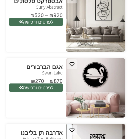
אבסטרקט סלסולים
Curly Abstract
₪
530
–
₪
920
לפרטים ורכישה
אגם הברבורים
Swan Lake
₪
270
–
₪
870
לפרטים ורכישה
אדרבה תן בליבנו
Adraba Ten Belibenu