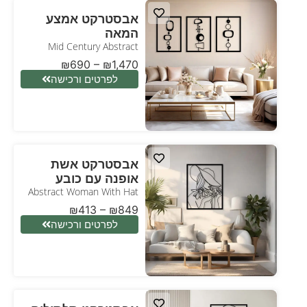
אבסטרקט אמצע
המאה
Mid Century Abstract
₪
690
–
₪
1,470
לפרטים ורכישה
אבסטרקט אשת
אופנה עם כובע
Abstract Woman With Hat
₪
413
–
₪
849
לפרטים ורכישה