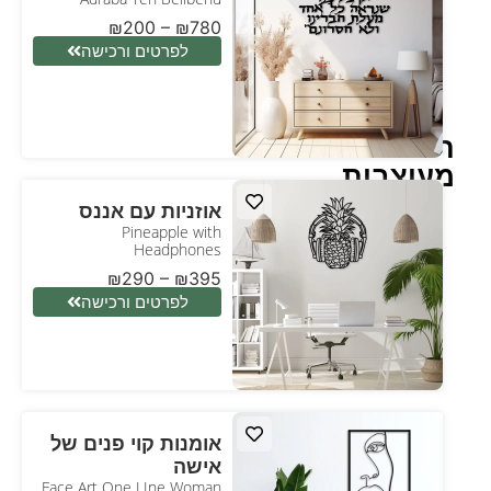
₪
200
–
₪
780
לפרטים ורכישה
תמונות
מעוצבות
אוזניות עם אננס
Pineapple with
Headphones
₪
290
–
₪
395
לפרטים ורכישה
אומנות קוי פנים של
אישה
Face Art One LIne Woman