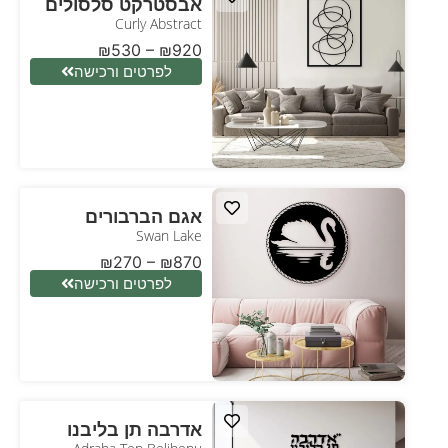
אבסטרקט סלסולים
Curly Abstract
₪
530
–
₪
920
לפרטים ורכישה
אגם הברבורים
Swan Lake
₪
270
–
₪
870
לפרטים ורכישה
אדרבה תן בליבנו