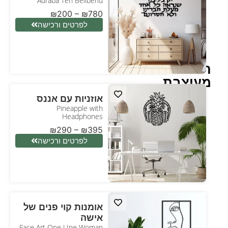
Adraba Ten Belibenu
₪
200
–
₪
780
לפרטים ורכישה
תמונה
מעוצבת
אוזניות עם אננס
Pineapple with
Headphones
₪
290
–
₪
395
לפרטים ורכישה
אומנות קוי פנים של
אישה
Face Art One LIne Woman