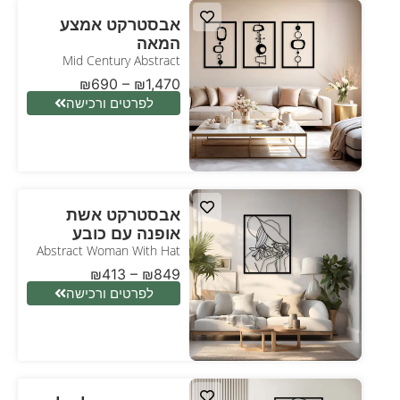
אבסטרקט אמצע
המאה
Mid Century Abstract
₪
690
–
₪
1,470
לפרטים ורכישה
אבסטרקט אשת
אופנה עם כובע
Abstract Woman With Hat
₪
413
–
₪
849
לפרטים ורכישה