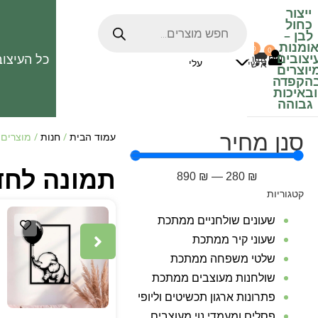
ייצור
כחול
לבן
–
ומנות
0
0
האהובים
יצובים
כל העיצוב
0
₪
אזור
עלי
אישי
יוצרים
הקפדה
ובאיכות
גבוהה
סנן מחיר
עמוד הבית
/
חנות
/ מוצרים 
תמונה לחד
890
₪
—
280
₪
קטגוריות
שעונים שולחניים ממתכת
שעוני קיר ממתכת
שלטי משפחה ממתכת
שולחנות מעוצבים ממתכת
פתרונות ארגון תכשיטים וליופי
פסלים ומעמדי נוי מעוצבים