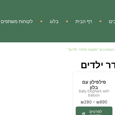
ים
דף הבית
בלוג
לקוחות משתפים
המתויגים “תמונה לחדר ילדים”
ר ילדים
פילפילון עם
בלון
Baby Elephant with
Balloon
₪
280
–
₪
890
לפרטים