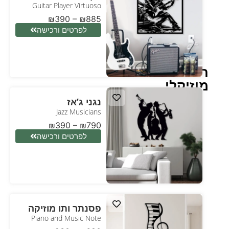
Guitar Player Virtuoso
₪
390
–
₪
885
לפרטים ורכישה
תו
מוזיקלי
נגני ג’אז
Jazz Musicians
₪
390
–
₪
790
לפרטים ורכישה
פסנתר ותו מוזיקה
Piano and Music Note