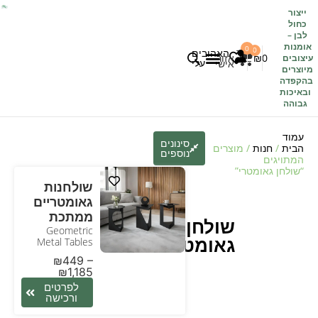
ייצור
כחול
לבן
–
אומנות
0
0
האהובים
0
₪
אזור
עיצובים
עלי
אישי
מיוצרים
בהקפדה
לקוחות משתפים
כל העיצובים
ובאיכות
גבוהה
עמוד
סינונים
הבית
/
חנות
/ מוצרים
נוספים
המתויגים
“שולחן גאומטרי”
שולחנות
גאומטריים
ממתכת
שולחן
Geometric
גאומטרי
Metal Tables
₪
449
–
₪
1,185
לפרטים
ורכישה