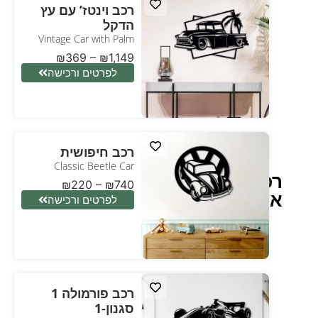
רכב וינטז’ עם עץ
הדקל
Vintage Car with Palm
₪
369
–
₪
1,149
לפרטים ורכישה
רכב חיפושית
Classic Beetle Car
רכב
₪
220
–
₪
740
אספנות
לפרטים ורכישה
רכב פורמולה 1
סגנון-1