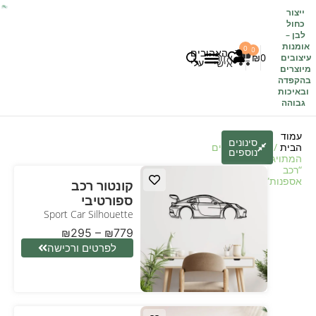
ייצור
כחול
לבן
–
אומנות
0
0
האהובים
0
₪
אזור
עיצובים
עלי
אישי
מיוצרים
בהקפדה
לקוחות משתפים
כל העיצובים
ובאיכות
גבוהה
עמוד
סינונים
הבית
/
חנות
/ מוצרים
נוספים
המתויגים
“רכב
אספנות”
קונטור רכב
ספורטיבי
Sport Car Silhouette
₪
295
–
₪
779
לפרטים ורכישה