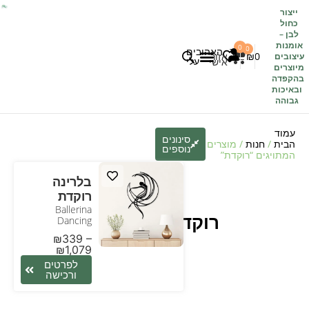
ייצור
כחול
לבן
–
אומנות
0
0
האהובים
0
₪
אזור
עיצובים
עלי
אישי
מיוצרים
בהקפדה
לקוחות משתפים
כל העיצובים
ובאיכות
גבוהה
עמוד
סינונים
הבית
/
חנות
/ מוצרים
נוספים
המתויגים “רוקדת”
בלרינה
רוקדת
Ballerina
רוקדת
Dancing
₪
339
–
₪
1,079
לפרטים
ורכישה