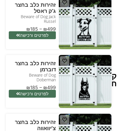
זהירות כלב בחצר
ג’ק ראסל
Beware of Dog Jаck
Russel
₪
185
–
₪
499
לפרטים ורכישה
זהירות כלב בחצר
דוברמן
קישוט
Beware of Dog
Doberman
חצר
₪
185
–
₪
499
לפרטים ורכישה
זהירות כלב בחצר
צ’יוואווה