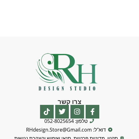
צרו קשר
טלפון: 052-8025654
דוא"ל: RHdesign.Store@Gmail.com
תקנון, מדיניות פרטיות, תנאי שימוש והצהרת נגישות