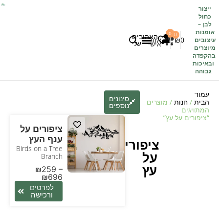
ייצור
כחול
לבן
–
אומנות
0
0
האהובים
0
₪
אזור
עיצובים
עלי
אישי
מיוצרים
בהקפדה
לקוחות משתפים
כל העיצובים
ובאיכות
גבוהה
עמוד
סינונים
הבית
/
חנות
/ מוצרים
נוספים
המתויגים
“ציפורים על עץ”
ציפורים על
ענף העץ
ציפורים
Birds on a Tree
על
Branch
עץ
₪
259
–
₪
696
לפרטים
ורכישה