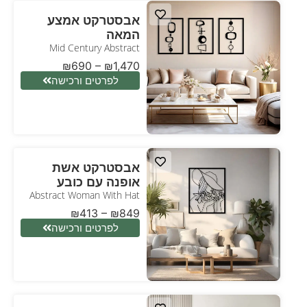
אבסטרקט אמצע
המאה
Mid Century Abstract
₪
690
–
₪
1,470
לפרטים ורכישה
אבסטרקט אשת
אופנה עם כובע
Abstract Woman With Hat
₪
413
–
₪
849
לפרטים ורכישה