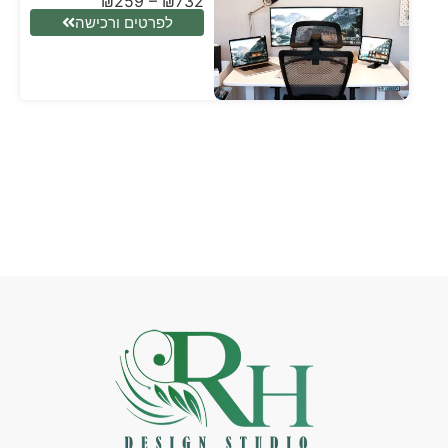
₪
259
–
₪
732
לפרטים ורכישה