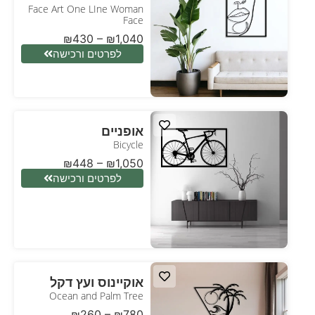
Face Art One LIne Woman
Face
₪
430
–
₪
1,040
לפרטים ורכישה
אופניים
Bicycle
₪
448
–
₪
1,050
לפרטים ורכישה
אוקיינוס ועץ דקל
Ocean and Palm Tree
₪
260
–
₪
780