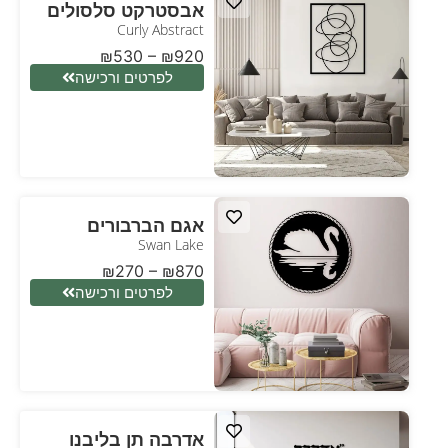
אבסטרקט סלסולים
Curly Abstract
₪
530
–
₪
920
לפרטים ורכישה
אגם הברבורים
Swan Lake
₪
270
–
₪
870
לפרטים ורכישה
אדרבה תן בליבנו