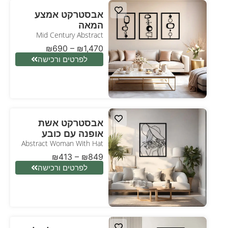
אבסטרקט אמצע
המאה
Mid Century Abstract
₪
690
–
₪
1,470
לפרטים ורכישה
אבסטרקט אשת
אופנה עם כובע
Abstract Woman With Hat
₪
413
–
₪
849
לפרטים ורכישה