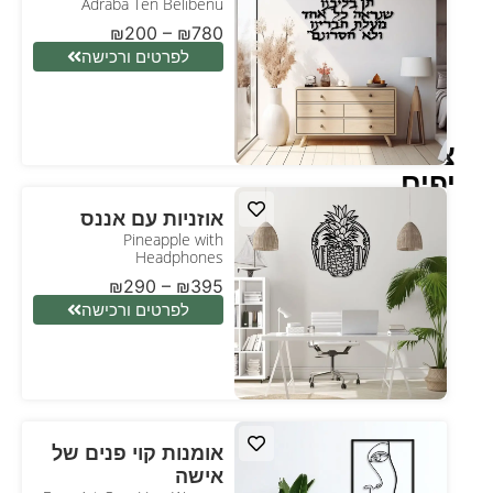
Adraba Ten Belibenu
₪
200
–
₪
780
לפרטים ורכישה
ציורים
יפים
אוזניות עם אננס
Pineapple with
Headphones
₪
290
–
₪
395
לפרטים ורכישה
אומנות קוי פנים של
אישה