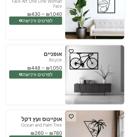
Face Art One LIne Woman
Face
₪
430
–
₪
1,040
לפרטים ורכישה
אופניים
Bicycle
₪
448
–
₪
1,050
לפרטים ורכישה
אוקיינוס ועץ דקל
Ocean and Palm Tree
₪
260
–
₪
780