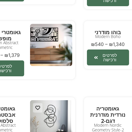
ורכישה
בוהו מודרני
גאומטרי מ
Modern Boho
מופש
 Abstract
₪
540
–
₪
1,340
metric
–
₪
1,379
לפרטים
ורכישה
לפרטים
ורכישה
גאומטריה
גאומטר
נורדית מודרנית
אבסטר
דגם-2
סלסול
 Abstract
Modern Nordic
metric
Geometry Style-2