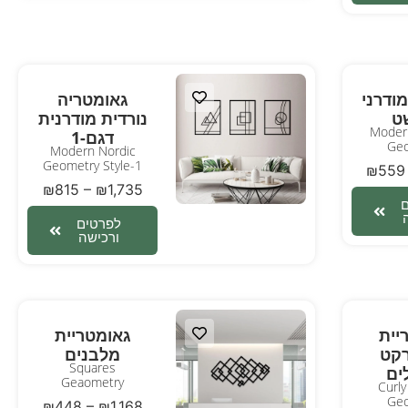
ודרני
גאומטריה
ט
נורדית מודרנית
Modern
דגם-1
Geo
Modern Nordic
Geometry Style-1
₪
559
₪
815
–
₪
1,735
לפרטים
ורכישה
יית
גאומטריית
קט
מלבנים
Squares
ים
Geaometry
Curly
Geo
₪
448
–
₪
1,168