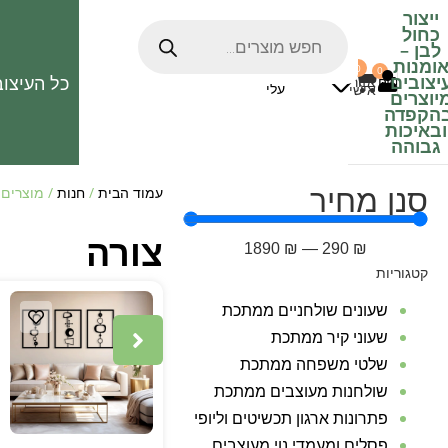
ייצור
כחול
לבן
–
ומנות
0
0
האהובים
יצובים
כל העיצוב
0
₪
אזור
עלי
אישי
יוצרים
הקפדה
ובאיכות
גבוהה
סנן מחיר
עמוד הבית
/
חנות
/ מוצרים 
צורה
1890
₪
—
290
₪
קטגוריות
שעונים שולחניים ממתכת
שעוני קיר ממתכת
שלטי משפחה ממתכת
שולחנות מעוצבים ממתכת
פתרונות ארגון תכשיטים וליופי
פסלים ומעמדי נוי מעוצבים