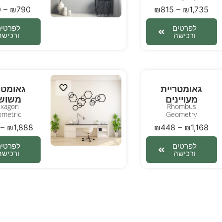
0
–
₪
790
₪
815
–
₪
1,735
לפרטים
לפרטים
ורכישה
ורכישה
גאומטריית
גאומטר
מעויינים
משוש
xagon
Rhombus
metric
Geometry
–
₪
1,888
₪
448
–
₪
1,168
לפרטים
לפרטים
ורכישה
ורכישה