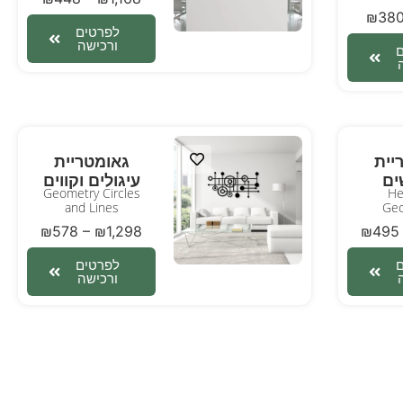
₪
38
לפרטים
ורכישה
יית
גאומטריית
ים
עיגולים וקווים
Geometry Circles
He
and Lines
Geo
₪
578
–
₪
1,298
₪
495
לפרטים
ורכישה