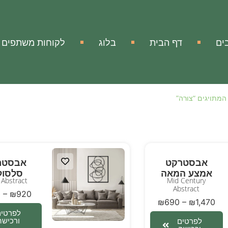
ים
דף הבית
בלוג
לקוחות משתפים
המתויגים “צורה”
אבסטרקט
אבסטר
אמצע המאה
סלסול
 Abstract
Mid Century
Abstract
0
–
₪
920
₪
690
–
₪
1,470
לפרטים
ורכישה
לפרטים