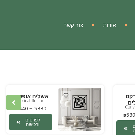
אודות
צור קשר
קט
אשליה אופטית
Optical illusion
ים
Curly
₪
440
–
₪
880
₪
53
לפרטים
ורכישה