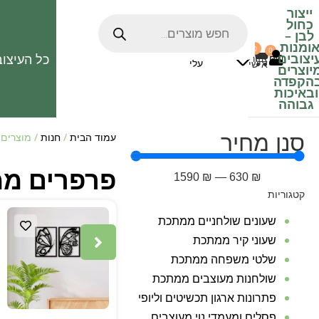
ייצור
כחול
לבן
–
ומנות
0
0
האהובים
יצובים
כל העיצוב
0
₪
אזור
עלי
אישי
יוצרים
הקפדה
ובאיכות
גבוהה
סנן מחיר
עמוד הבית
/
חנות
/ מוצרים 
פרפרים מ
1590
₪
—
630
₪
קטגוריות
שעונים שולחניים ממתכת
שעוני קיר ממתכת
שלטי משפחה ממתכת
שולחנות מעוצבים ממתכת
פתרונות ארגון תכשיטים וליופי
פסלים ומעמדי נוי מעוצבים