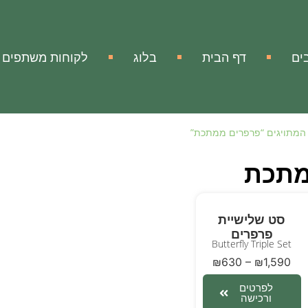
ים
דף הבית
בלוג
לקוחות משתפים
המתויגים “פרפרים ממתכת”
מתכת
סט שלישיית
פרפרים
Butterfly Triple Set
₪
630
–
₪
1,590
לפרטים
ורכישה